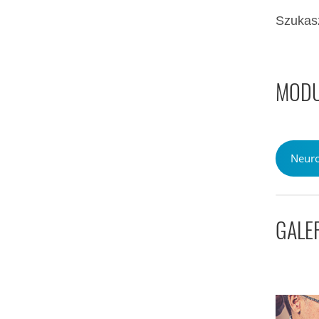
Szukas
MODU
Neuro
GALE