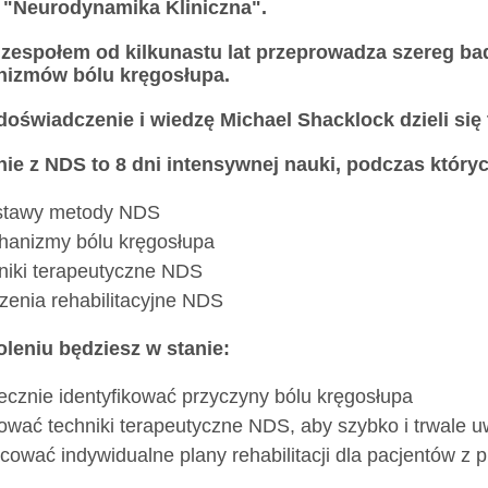
i "Neurodynamika Kliniczna".
 zespołem od kilkunastu lat przeprowadza szereg 
izmów bólu kręgosłupa.
doświadczenie i wiedzę Michael Shacklock dzieli się
nie z NDS to 8 dni intensywnej nauki, podczas który
stawy metody NDS
anizmy bólu kręgosłupa
niki terapeutyczne NDS
zenia rehabilitacyjne NDS
oleniu będziesz w stanie:
ecznie identyfikować przyczyny bólu kręgosłupa
ować techniki terapeutyczne NDS, aby szybko i trwale u
cować indywidualne plany rehabilitacji dla pacjentów z