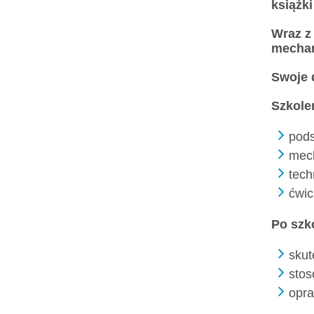
książk
Wraz z
mechan
Swoje 
Szkole
pod
mech
tech
ćwic
Po szk
skut
stos
opra