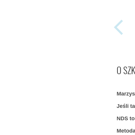
O SZ
Marzys
Jeśli t
NDS to
Metoda