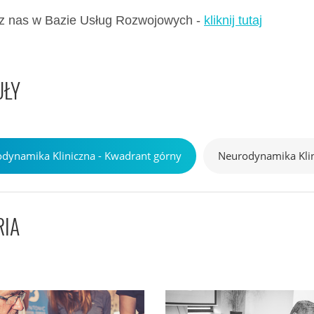
z nas w Bazie Usług Rozwojowych -
kliknij tutaj
ŁY
dynamika Kliniczna - Kwadrant górny
Neurodynamika Klin
RIA